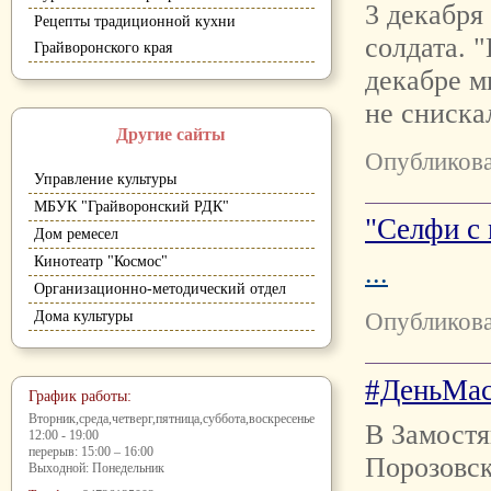
3 декабря
Рецепты традиционной кухни
солдата. 
Грайворонского края
декабре м
не сниска
Другие сайты
Опубликова
Управление культуры
МБУК "Грайворонский РДК"
"Селфи с
Дом ремесел
Кинотеатр "Космос"
...
Организационно-методический отдел
Опубликова
Дома культуры
#ДеньМас
График работы:
Вторник,среда,четверг,пятница,суббота,воскресенье
В Замостя
12:00 - 19:00
перерыв: 15:00 – 16:00
Порозовс
Выходной: Понедельник