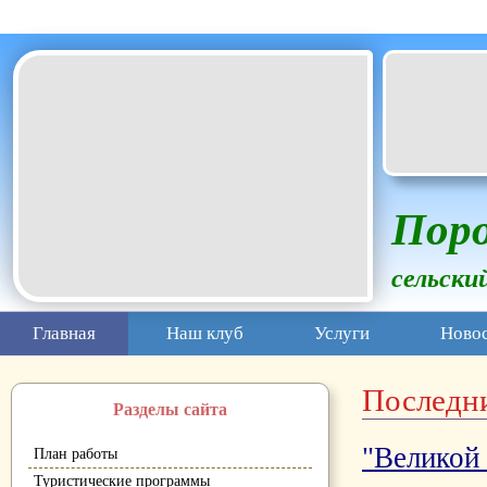
Белгородская область Грайворонский муниципальный окр
Поро
сельски
Главная
Наш клуб
Услуги
Ново
Последн
Разделы сайта
"Великой 
План работы
Туристические программы